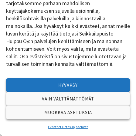
tarjotaksemme parhaan mahdollisen
käyttäjäkokemuksen sujuvalla asioinnilla,
henkilökohtaisilla palveluilla ja kiinnostavilla
mainoksilla. Jos hyväksyt kaikki evästeet, annat meille
luvan kerätä ja käyttää tietojasi Seikkailupuisto
Huippu Oy:n palvelujen kehittämiseen ja mainonnan
TILAA UUTISKIRJE
kohdentamiseen. Voit myös valita, mitä evästeitä
sallit. Osa evästeistä on sivustojemme luotettavan ja
turvallisen toiminnan kannalta välttämättömiä.
HYVÄKSY
VAIN VÄLTTÄMÄTTÖMÄT
Copyright © Seikkailupuisto Huippu Oy
MUOKKAA ASETUKSIA
Evästeet
Tietosuojaseloste