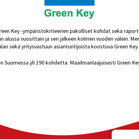
 Green Key -ympäristökriteerien pakolliset kohdat sekä ra
ään alussa vuosittain ja sen jälkeen kolmen vuoden välein. M
alan sekä yritysvastuun asiantuntijoista koostuva Green Key
n Suomessa yli 190 kohdetta. Maailmanlaajuisesti Green Key t