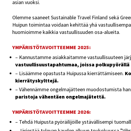
asian vuoksi.
Olemme saaneet Sustainable Travel Finland sekä Gree
Huipun toimintaa voidaan kehittää yhä vastuullisempaa
huomioimme kaikkia vastuullisuuden osa-alueita.
YMPÄRISTÖTAVOITTEEMME 2025:
– Kannustamme asiakkaitamme vastuullisuuteen järj
vastuullisuustapahtumaa, joissa polkupyörällä t
– Lisäämme opastusta Huipussa kierrättämiseen.
Ko
kierrätyskylttejä.
– Vähennämme ongelmajätteen muodostumista hankk
paristoja vähentäen ongelmajätettä.
YMPÄRISTÖTAVOITTEEMME 2026:
– Tehdä Huipusta pyöräilijöille ystävällisempi tuomal
– Järjestää tulevan kauden alkuun toukokuussa ”Vihreä