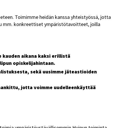
 eteen. Toimimme heidän kanssa yhteistyössä, jotta
u mm. konkreettiset ympäristötavoitteet, joilla
 kauden aikana kaksi erillistä
lipun opiskelijahintaan.
listuksesta, sekä uusimme jäteastioiden
 hankittu, jotta voimme uudelleenkäyttää
apa toimia ympäristöystävällisemmin Huipun toiminta