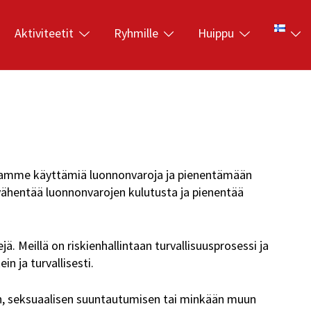
Aktiviteetit
Ryhmille
Huippu
ntamme käyttämiä luonnonvaroja ja pienentämään
vähentää luonnonvarojen kulutusta ja pienentää
ä. Meillä on riskienhallintaan turvallisuusprosessi ja
 ja turvallisesti.
elen, seksuaalisen suuntautumisen tai minkään muun