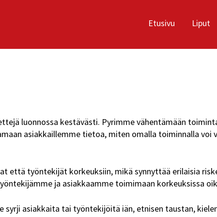
Etusivu
Liput
iteettejä luonnossa kestävästi. Pyrimme vähentämään toimi
oamaan asiakkaillemme tietoa, miten omalla toiminnalla voi 
t että työntekijät korkeuksiin, mikä synnyttää erilaisia riskej
öntekijämme ja asiakkaamme toimimaan korkeuksissa oikein
e syrji asiakkaita tai työntekijöitä iän, etnisen taustan, ki