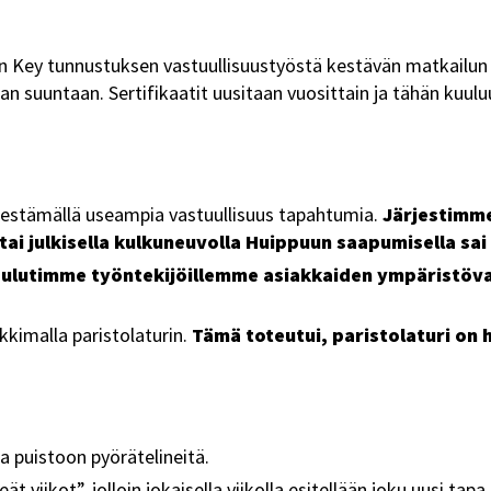
n Key tunnustuksen vastuullisuustyöstä kestävän matkailun
n suuntaan. Sertifikaatit uusitaan vuosittain ja tähän kuulu
estämällä useampia vastuullisuus tapahtumia.
Järjestimme
ai julkisella kulkuneuvolla Huippuun saapumisella sai 
ulutimme työntekijöillemme asiakkaiden ympäristöva
imalla paristolaturin.
Tämä toteutui, paristolaturi on
la puistoon pyörätelineitä.
t viikot”, jolloin jokaisella viikolla esitellään joku uusi t