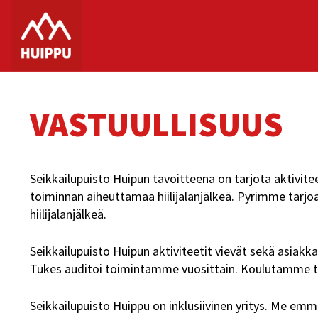
Skip
to
content
VASTUULLISUUS
Seikkailupuisto Huipun tavoitteena on tarjota aktiv
toiminnan aiheuttamaa hiilijalanjälkeä. Pyrimme tarj
hiilijalanjälkeä.
Seikkailupuisto Huipun aktiviteetit vievät sekä asiakkaa
Tukes auditoi toimintamme vuosittain. Koulutamme ty
Seikkailupuisto Huippu on inklusiivinen yritys. Me emm