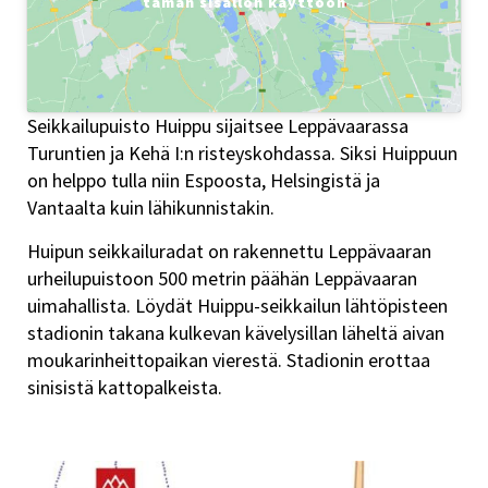
tämän sisällön käyttöön
Seikkailupuisto Huippu sijaitsee Leppävaarassa
Turuntien ja Kehä I:n risteyskohdassa. Siksi Huippuun
on helppo tulla niin Espoosta, Helsingistä ja
Vantaalta kuin lähikunnistakin.
Huipun seikkailuradat on rakennettu Leppävaaran
urheilupuistoon 500 metrin päähän Leppävaaran
uimahallista. Löydät Huippu-seikkailun lähtöpisteen
stadionin takana kulkevan kävelysillan läheltä aivan
moukarinheittopaikan vierestä. Stadionin erottaa
sinisistä kattopalkeista.