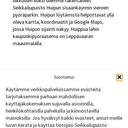
liikkuvien iloksi olemme rakentaneet
Seikkailupuisto Huipun sisäänkäynnin viereen
pyöräparkin. Huipun löytämistä helpottavat yllä
oleva kartta, koordinaatit ja Google Maps,
jossa Huipun sijainti näkyy. Huippua lähin
kaupunkipyöräasema on Leppävaaran
maauimalalla.
Suostumus
Käytämme verkkopalveluissamme evästeitä
tarjotaksemme parhaan mahdollisen
käyttäjäkokemuksen sujuvalla asioinnilla,
henkilökohtaisilla palveluilla ja kiinnostavilla
mainoksilla. Jos hyväksyt kaikki evästeet, annat meille
luvan kerätä ja käyttää tietojasi Seikkailupuisto