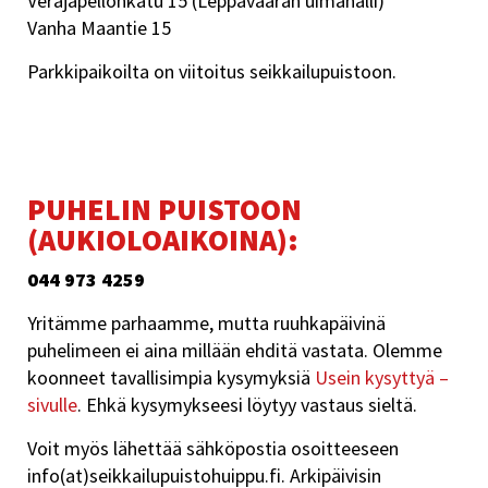
Veräjäpellonkatu 15 (Leppävaaran uimahalli)
Vanha Maantie 15
Parkkipaikoilta on viitoitus seikkailupuistoon.
PUHELIN PUISTOON
(AUKIOLOAIKOINA):
044 973 4259
Yritämme parhaamme, mutta ruuhkapäivinä
puhelimeen ei aina millään ehditä vastata. Olemme
koonneet tavallisimpia kysymyksiä
Usein kysyttyä –
sivulle
. Ehkä kysymykseesi löytyy vastaus sieltä.
Voit myös lähettää sähköpostia osoitteeseen
info(at)seikkailupuistohuippu.fi. Arkipäivisin