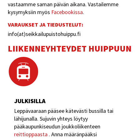
vastaamme saman päivän aikana. Vastailemme
kysymyksiin myös
Facebookissa
.
VARAUKSET JA TIEDUSTELUT:
info(at)seikkailupuistohuippu.fi
LIIKENNEYHTEYDET HUIPPUUN
JULKISILLA
Leppävaaraan pääsee kätevästi bussilla tai
lähijunalla. Sujuvin yhteys löytyy
pääkaupunkiseudun joukkoliikenteen
reittioppaasta
. Anna määränpääksi