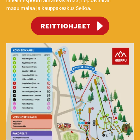
lähellä Espoon rautatieasemaa, Leppävaaran
maauimalaa ja kauppakeskus Selloa.
REITTIOHJEET