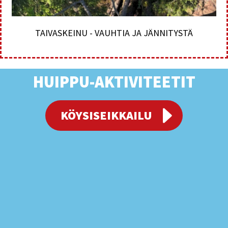
TAIVASKEINU - VAUHTIA JA JÄNNITYSTÄ
HUIPPU-AKTIVITEETIT
KÖYSISEIKKAILU