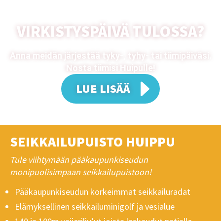
VIRKISTYSPÄIVÄ TULOSSA?
Anna meidän järjestää tyky-, tyhy- tai tiimipäiväsi.
Nosta tiimisi Huipulle!
LUE LISÄÄ
SEIKKAILUPUISTO HUIPPU
Tule viihtymään pääkaupunkiseudun
monipuolisimpaan seikkailupuistoon!
Pääkaupunkiseudun korkeimmat seikkailuradat
Elämyksellinen seikkailuminigolf ja vesialue