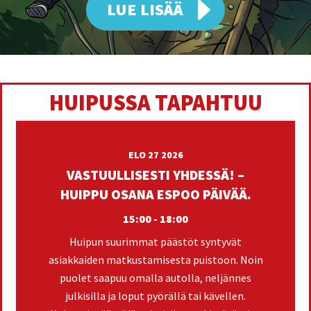
LUE LISÄÄ
HUIPUSSA TAPAHTUU
ELO 27 2026
VASTUULLISESTI YHDESSÄ! –
HUIPPU OSANA ESPOO PÄIVÄÄ.
15:00 - 18:00
Huipun suurimmat päästöt syntyvät
asiakkaiden matkustamisesta puistoon. Noin
puolet saapuu omalla autolla, neljännes
julkisilla ja loput pyörällä tai kävellen.