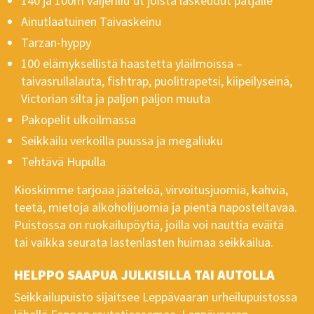
140 ja 100m vaijeriliu’ut joista laskeudut patjalle
Ainutlaatuinen Taivaskeinu
Tarzan-hyppy
100 elämyksellistä haastetta yläilmoissa –
taivasrullalauta, fishtrap, puolitrapetsi, kiipeilyseinä,
Victorian silta ja paljon paljon muuta
Pakopelit ulkoilmassa
Seikkailu verkoilla puussa ja megaliuku
Tehtävä Hupulla
Kioskimme tarjoaa jäätelöä, virvoitusjuomia, kahvia,
teetä, mietoja alkoholijuomia ja pientä naposteltavaa.
Puistossa on ruokailupöytiä, joilla voi nauttia eväitä
tai vaikka seurata lastenlasten huimaa seikkailua.
HELPPO SAAPUA JULKISILLA TAI AUTOLLA
Seikkailupuisto sijaitsee Leppävaaran urheilupuistossa