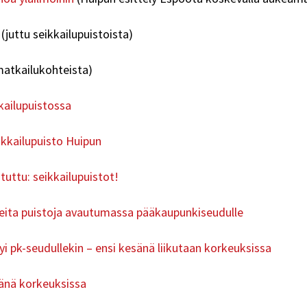
(juttu seikkailupuistoista)
matkailukohteista)
kailupuistossa
ikkailupuisto Huipun
tuttu: seikkailupuistot!
useita puistoja avautumassa pääkaupunkiseudulle
i pk-seudullekin – ensi kesänä liikutaan korkeuksissa
sänä korkeuksissa