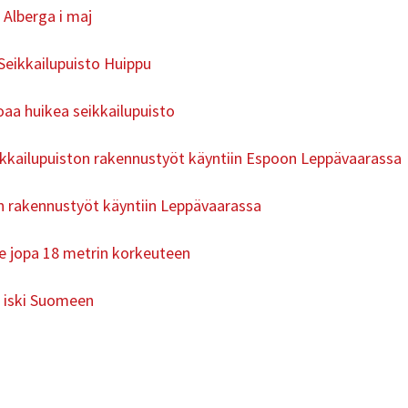
 Alberga i maj
Seikkailupuisto Huippu
a huikea seikkailupuisto
ikkailupuiston rakennustyöt käyntiin Espoon Leppävaarassa
on rakennustyöt käyntiin Leppävaarassa
ie jopa 18 metrin korkeuteen
i iski Suomeen