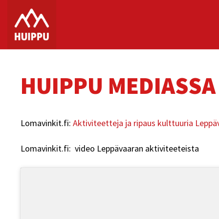
Skip
to
content
HUIPPU MEDIASSA
Lomavinkit.fi:
Aktiviteetteja ja ripaus kulttuuria Lepp
Lomavinkit.fi: video Leppävaaran aktiviteeteista