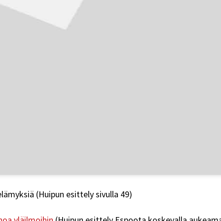
elämyksiä (Huipun esittely sivulla 49)
oa yläilmoihin
(Huipun esittely Espoota koskevalla aukeama