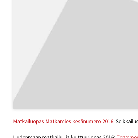
Matkailuopas Matkamies kesänumero 2016:
Seikkailu
Uudenmaan matkailu- ja kulttuuriopas 2016:
Tervemen