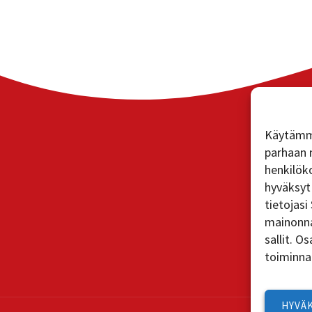
Käytämm
parhaan 
henkilöko
hyväksyt 
tietojasi
mainonna
sallit. O
toiminna
HYVÄ