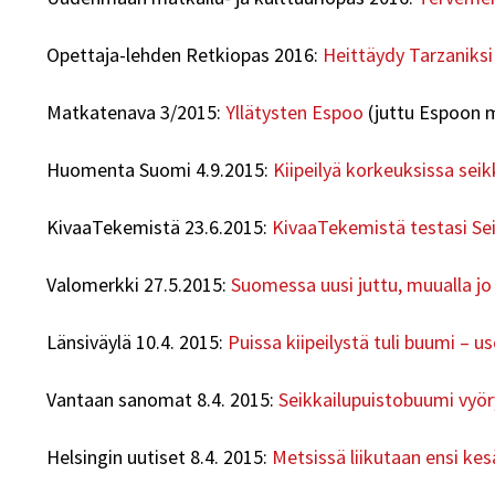
Opettaja-lehden Retkiopas 2016:
Heittäydy Tarzaniksi
Matkatenava 3/2015:
Yllätysten Espoo
(juttu Espoon 
Huomenta Suomi 4.9.2015:
Kiipeilyä korkeuksissa seik
KivaaTekemistä 23.6.2015:
KivaaTekemistä testasi Se
Valomerkki 27.5.2015:
Suomessa uusi juttu, muualla jo 
Länsiväylä 10.4. 2015:
Puissa kiipeilystä tuli buumi – 
Vantaan sanomat 8.4. 2015:
Seikkailupuistobuumi vyöry
Helsingin uutiset 8.4. 2015:
Metsissä liikutaan ensi ke