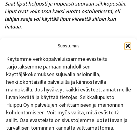
Saat liput helposti ja nopeasti suoraan sähköpostiin.
Liput ovat voimassa kaksi vuotta ostohetkestä, eli
lahjan saaja voi käyttää liput kiireettä silloin kun
haluaa.
Suostumus
Käytämme verkkopalveluissamme evästeitä
tarjotaksemme parhaan mahdollisen
käyttäjäkokemuksen sujuvalla asioinnilla,
henkilökohtaisilla palveluilla ja kiinnostavilla
mainoksilla. Jos hyväksyt kaikki evästeet, annat meille
luvan kerätä ja käyttää tietojasi Seikkailupuisto
Huippu Oy:n palvelujen kehittämiseen ja mainonnan
TILAA UUTISKIRJE
kohdentamiseen. Voit myös valita, mitä evästeitä
sallit. Osa evästeistä on sivustojemme luotettavan ja
turvallisen toiminnan kannalta välttämättömiä.