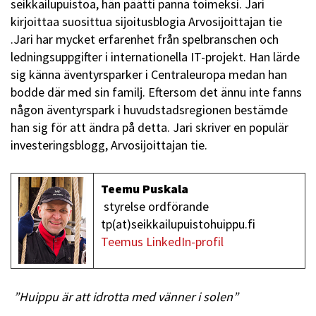
seikkailupuistoa, hän päätti panna toimeksi. Jari
kirjoittaa suosittua sijoitusblogia Arvosijoittajan tie
.Jari har mycket erfarenhet från spelbranschen och
ledningsuppgifter i internationella IT-projekt. Han lärde
sig känna äventyrsparker i Centraleuropa medan han
bodde där med sin familj. Eftersom det ännu inte fanns
någon äventyrspark i huvudstadsregionen bestämde
han sig för att ändra på detta. Jari skriver en populär
investeringsblogg, Arvosijoittajan tie.
Teemu Puskala
styrelse ordförande
tp(at)seikkailupuistohuippu.fi
Teemus LinkedIn-profil
”Huippu är att idrotta med vänner i solen”