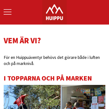
Hoppa
till
innehåll
VEM ÄR VI?
För en Huippuäventyr behövs det görare både i luften
och på marknivå.
I TOPPARNA OCH PÅ MARKEN