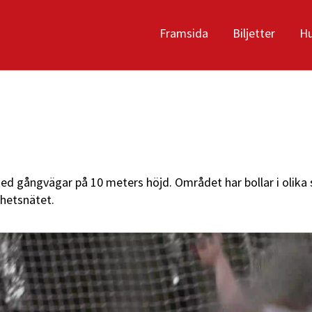
Framsida
Biljetter
Hu
d gångvägar på 10 meters höjd. Området har bollar i olika 
rhetsnätet.