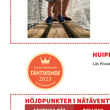
HUIP
Läs Kiva
HÖJDPUNKTER I NÄTÄVENT
STUDSIGA NÄT
BOLLHAV