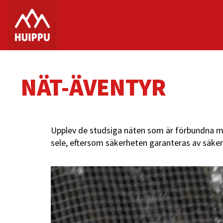
NÄT-ÄVENTYR
Upplev de studsiga näten som är förbundna me
sele, eftersom säkerheten garanteras av säke