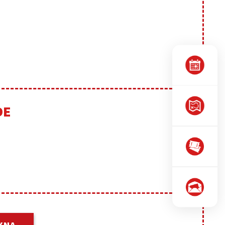
DE
XNA