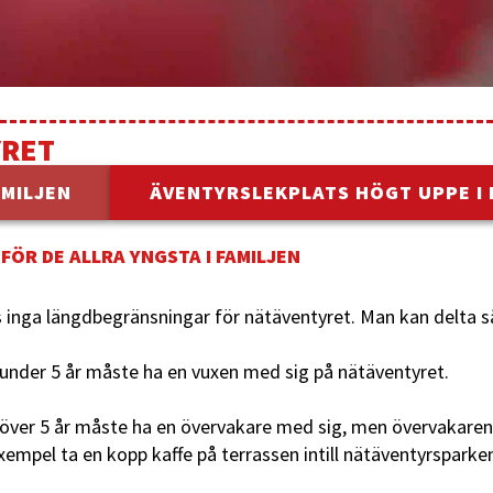
YRET
AMILJEN
ÄVENTYRSLEKPLATS HÖGT UPPE I 
FÖR DE ALLRA YNGSTA I FAMILJEN
s inga längdbegränsningar för nätäventyret. Man kan delta s
 under 5 år måste ha en vuxen med sig på nätäventyret.
 över 5 år måste ha en övervakare med sig, men övervakaren 
exempel ta en kopp kaffe på terrassen intill nätäventyrsparke