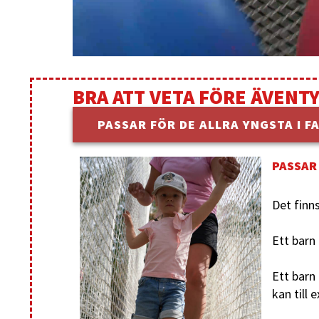
BRA ATT VETA FÖRE ÄVENT
PASSAR FÖR DE ALLRA YNGSTA I F
PASSAR 
Det finn
Ett barn
Ett barn
kan till 