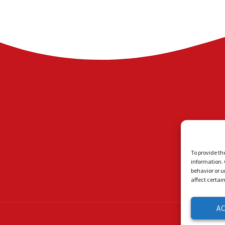
To provide th
information. 
behavior or u
affect certai
A