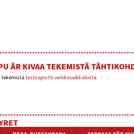
PU ÄR KIVAA TEKEMISTÄ TÄHTIKOH
a tekemistä
testiraportti verkkoseikkailusta.
YRET
MEGA-RUTSCHBANA
TERRASS FÖR VU