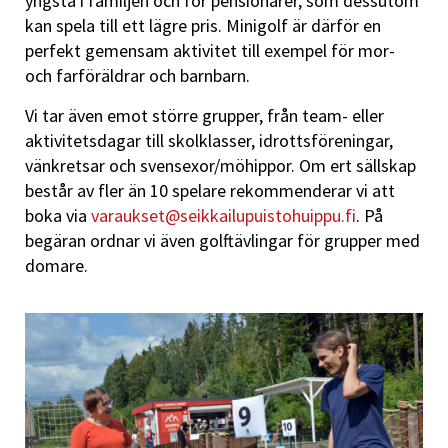
yngsta i familjen och för pensionärer, som dessutom
kan spela till ett lägre pris. Minigolf är därför en
perfekt gemensam aktivitet till exempel för mor-
och farföräldrar och barnbarn.
Vi tar även emot större grupper, från team- eller
aktivitetsdagar till skolklasser, idrottsföreningar,
vänkretsar och svensexor/möhippor. Om ert sällskap
består av fler än 10 spelare rekommenderar vi att
boka via
varaukset@seikkailupuistohuippu.fi
. På
begäran ordnar vi även golftävlingar för grupper med
domare.